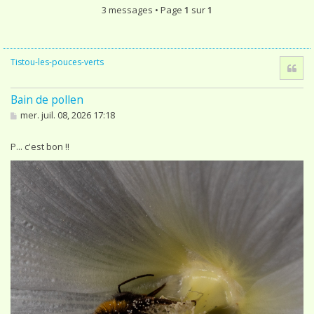
3 messages • Page
1
sur
1
Tistou-les-pouces-verts
Cita
Bain de pollen
M
mer. juil. 08, 2026 17:18
e
s
s
P... c'est bon !!
a
g
e