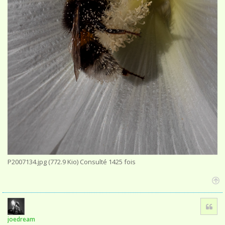
P2007134.jpg (772.9 Kio) Consulté 1425 fois
H
a
Cita
u
t
joedream