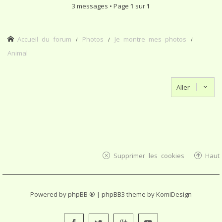
3 messages • Page
1
sur
1
Accueil du forum
Photos
Je montre mes photos
Animal
Aller
Supprimer les cookies
Haut
Powered by
phpBB ®
| phpBB3 theme by
KomiDesign