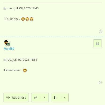
M
mer. juil. 08, 2026 18:40
e
s
s
Si tu le dis....
a
g
e
H
a
Cita
u
t
Royal89
M
jeu. juil. 09, 2026 18:53
e
s
s
Il à sa dose....
a
g
e
H
a
u
Répondre
t