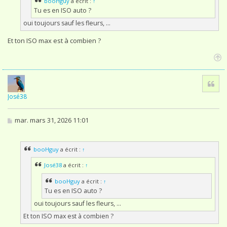
e
booHguy
a écrit :
↑
Tu es en ISO auto ?
oui toujours sauf les fleurs, ...
Et ton ISO max est à combien ?
H
a
Cita
u
t
José38
M
mar. mars 31, 2026 11:01
e
s
s
booHguy
a écrit :
↑
a
g
e
José38
a écrit :
↑
booHguy
a écrit :
↑
Tu es en ISO auto ?
oui toujours sauf les fleurs, ...
Et ton ISO max est à combien ?