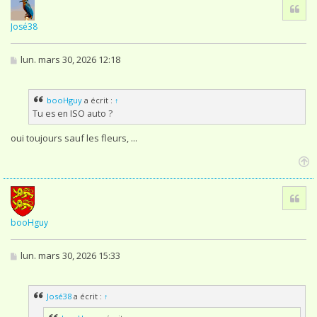
Cita
u
t
José38
M
lun. mars 30, 2026 12:18
e
s
s
booHguy
a écrit :
↑
a
g
Tu es en ISO auto ?
e
oui toujours sauf les fleurs, ...
H
a
Cita
u
t
booHguy
M
lun. mars 30, 2026 15:33
e
s
s
José38
a écrit :
↑
a
g