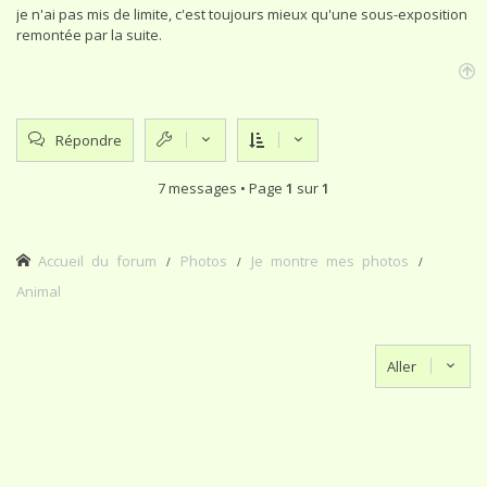
je n'ai pas mis de limite, c'est toujours mieux qu'une sous-exposition
remontée par la suite.
H
a
u
Répondre
t
7 messages • Page
1
sur
1
Accueil du forum
Photos
Je montre mes photos
Animal
Aller