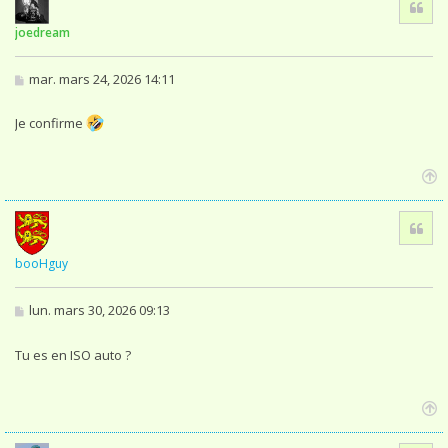
u
t
joedream
M
mar. mars 24, 2026 14:11
e
s
s
Je confirme
a
g
e
H
a
Cita
u
t
booHguy
M
lun. mars 30, 2026 09:13
e
s
s
Tu es en ISO auto ?
a
g
e
H
a