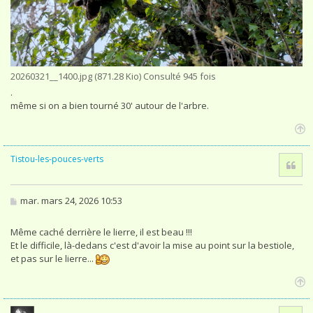
20260321__1400.jpg (871.28 Kio) Consulté 945 fois
.
même si on a bien tourné 30' autour de l'arbre.
H
a
Tistou-les-pouces-verts
Cita
u
t
M
mar. mars 24, 2026 10:53
e
s
s
Même caché derrière le lierre, il est beau !!!
a
Et le difficile, là-dedans c'est d'avoir la mise au point sur la bestiole,
g
et pas sur le lierre...
e
H
a
Cita