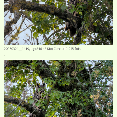
20260321__1419.jpg (846.48 Kio) Consulté 945 fois
.