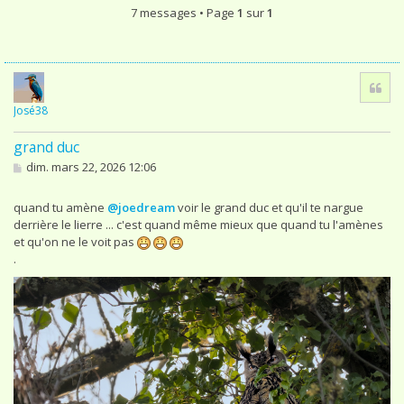
7 messages • Page
1
sur
1
Cita
José38
grand duc
M
dim. mars 22, 2026 12:06
e
s
s
quand tu amène
@joedream
voir le grand duc et qu'il te nargue
a
derrière le lierre ... c'est quand même mieux que quand tu l'amènes
g
et qu'on ne le voit pas
e
.