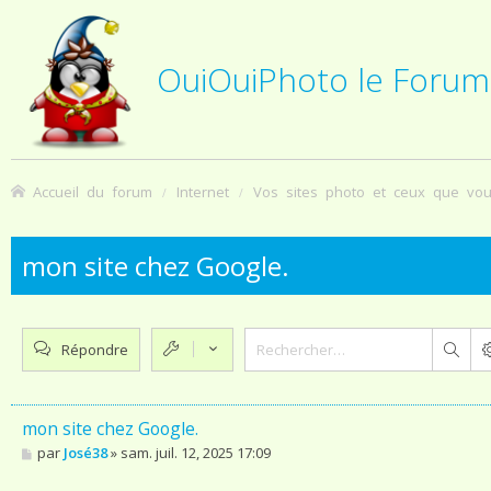
OuiOuiPhoto le Forum
Accueil du forum
Internet
Vos sites photo et ceux que vo
mon site chez Google.
Répondre
Rech
mon site chez Google.
M
par
José38
»
sam. juil. 12, 2025 17:09
e
s