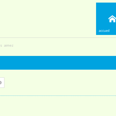
accueil
us aimez
ercher