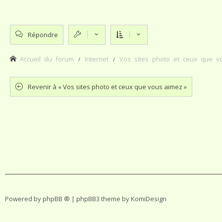
Répondre
Accueil du forum
Internet
Vos sites photo et ceux que v
Revenir à « Vos sites photo et ceux que vous aimez »
Powered by
phpBB ®
| phpBB3 theme by
KomiDesign