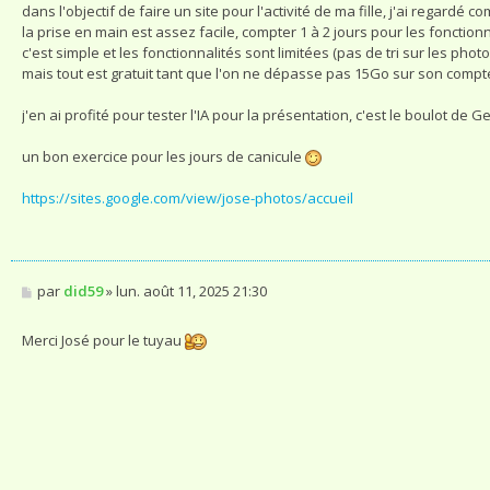
s
dans l'objectif de faire un site pour l'activité de ma fille, j'ai regardé
a
la prise en main est assez facile, compter 1 à 2 jours pour les fonctio
g
c'est simple et les fonctionnalités sont limitées (pas de tri sur les photo
e
mais tout est gratuit tant que l'on ne dépasse pas 15Go sur son comp
j'en ai profité pour tester l'IA pour la présentation, c'est le boulot de
un bon exercice pour les jours de canicule
https://sites.google.com/view/jose-photos/accueil
M
par
did59
»
lun. août 11, 2025 21:30
e
s
s
Merci José pour le tuyau
a
g
e