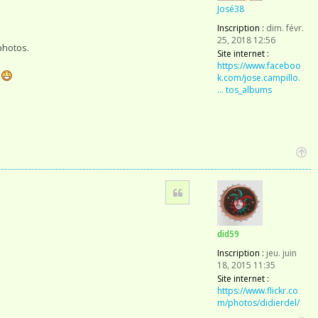
José38
.
Inscription :
dim. févr.
25, 2018 12:56
photos.
Site internet :
https://www.faceboo
s
k.com/jose.campillo.
... tos_albums
H
a
Citation
u
t
did59
Inscription :
jeu. juin
18, 2015 11:35
Site internet :
https://www.flickr.co
m/photos/didierdel/