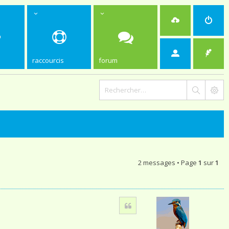
raccourcis
forum
2 messages • Page
1
sur
1
Citation