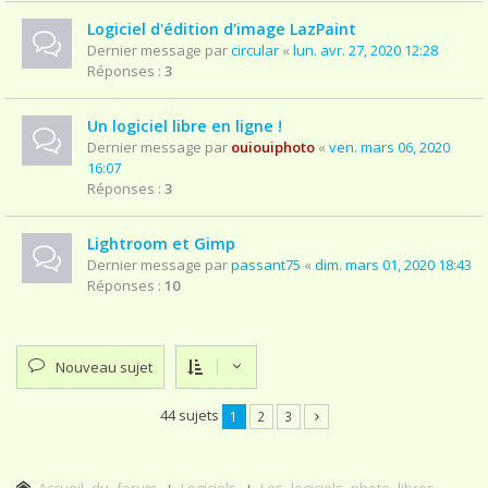
Logiciel d'édition d'image LazPaint
Dernier message par
circular
«
lun. avr. 27, 2020 12:28
Réponses :
3
Un logiciel libre en ligne !
Dernier message par
ouiouiphoto
«
ven. mars 06, 2020
16:07
Réponses :
3
Lightroom et Gimp
Dernier message par
passant75
«
dim. mars 01, 2020 18:43
Réponses :
10
Nouveau sujet
44 sujets
1
2
3
Accueil du forum
Logiciels
Les logiciels photo libres