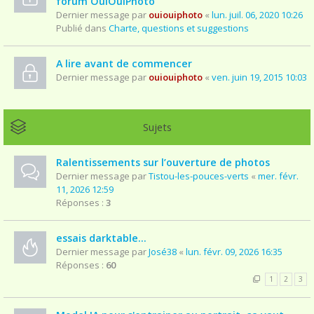
forum OuiOuiPhoto
Dernier message par
ouiouiphoto
«
lun. juil. 06, 2020 10:26
Publié dans
Charte, questions et suggestions
A lire avant de commencer
Dernier message par
ouiouiphoto
«
ven. juin 19, 2015 10:03
Sujets
Ralentissements sur l’ouverture de photos
Dernier message par
Tistou-les-pouces-verts
«
mer. févr.
11, 2026 12:59
Réponses :
3
essais darktable...
Dernier message par
José38
«
lun. févr. 09, 2026 16:35
Réponses :
60
1
2
3