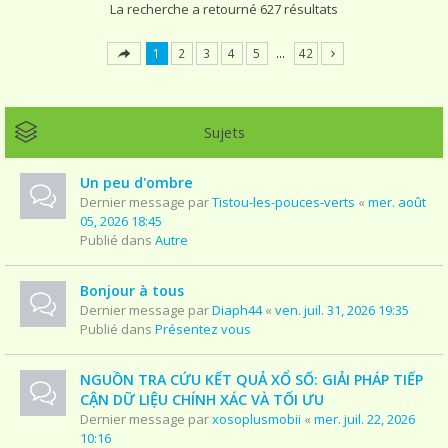
La recherche a retourné 627 résultats
1
2
3
4
5
…
42
Sujets
Un peu d'ombre
Dernier message par
Tistou-les-pouces-verts
«
mer. août
05, 2026 18:45
Publié dans
Autre
Bonjour à tous
Dernier message par
Diaph44
«
ven. juil. 31, 2026 19:35
Publié dans
Présentez vous
NGUỒN TRA CỨU KẾT QUẢ XỔ SỐ: GIẢI PHÁP TIẾP
CẬN DỮ LIỆU CHÍNH XÁC VÀ TỐI ƯU
Dernier message par
xosoplusmobii
«
mer. juil. 22, 2026
10:16